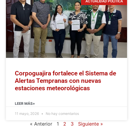
ACTUALIDAD POLÍTICA
Corpoguajira fortalece el Sistema de
Alertas Tempranas con nuevas
estaciones meteorológicas
LEER MÁS»
11 mayo, 2026
No hay comentarios
« Anterior
1
2
3
Siguiente »