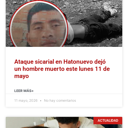
Ataque sicarial en Hatonuevo dejó
un hombre muerto este lunes 11 de
mayo
LEER MÁS»
11 mayo, 2026
No hay comentarios
ACTUALIDAD