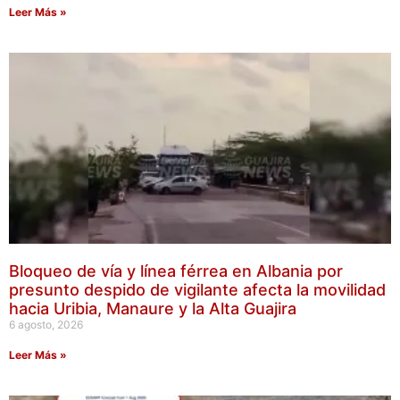
Leer Más »
Bloqueo de vía y línea férrea en Albania por
presunto despido de vigilante afecta la movilidad
hacia Uribia, Manaure y la Alta Guajira
6 agosto, 2026
Leer Más »