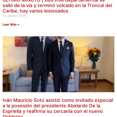
salió de la vía y terminó volcado en la Troncal del
Caribe; hay varios lesionados
10 agosto, 2026
Leer Más »
Iván Mauricio Soto asistió como invitado especial
a la posesión del presidente Abelardo De la
Espriella y reafirma su cercanía con el nuevo
Gobierno