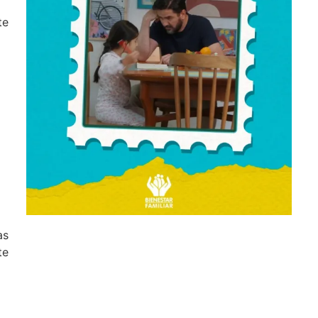
te
as
te