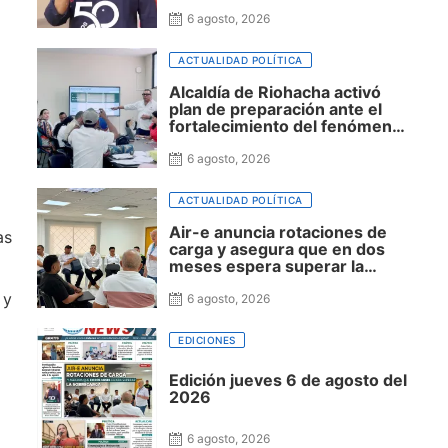
Banca y Finanzas gracias a las
becas Álula Global
6 agosto, 2026
ACTUALIDAD POLÍTICA
Alcaldía de Riohacha activó
plan de preparación ante el
fortalecimiento del fenómeno
de El Niño
6 agosto, 2026
ACTUALIDAD POLÍTICA
Air-e anuncia rotaciones de
as
carga y asegura que en dos
meses espera superar la
sobrecarga de circuitos en
 y
Riohacha
6 agosto, 2026
EDICIONES
Edición jueves 6 de agosto del
2026
6 agosto, 2026