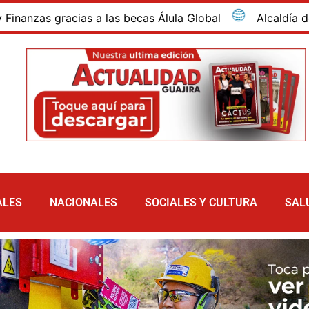
ecas Álula Global
Alcaldía de Riohacha activó plan d
ALES
NACIONALES
SOCIALES Y CULTURA
SAL