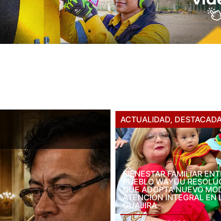
ACTUALIDAD
,
DESTACAD
BIENESTAR FAMILIAR EN
PUEBLO WAYUU RESOLU
QUE ADOPTA NUEVO MO
ATENCIÓN INTEGRAL EN 
GUAJIRA