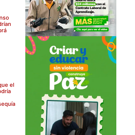
enso
drían
brá
que el
dría
d
 sequía