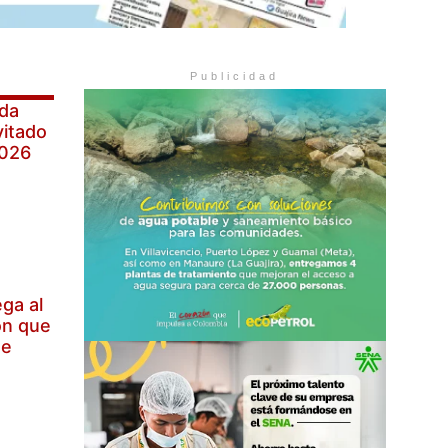
Publicidad
ada
itado
2026
ega al
ón que
de