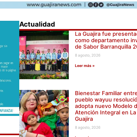
Actualidad
La Guajira fue present
como departamento inv
de Sabor Barranquilla 
8 agosto, 2026
Leer más »
Bienestar Familiar entr
pueblo wayuu resoluci
adopta nuevo Modelo 
Atención Integral en La
Guajira
8 agosto, 2026