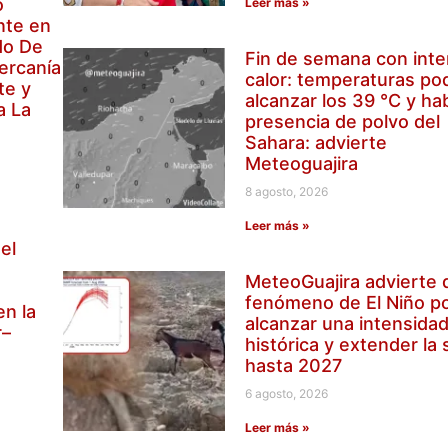
o
Leer más »
nte en
do De
Fin de semana con int
cercanía
calor: temperaturas po
te y
alcanzar los 39 °C y ha
a La
presencia de polvo del
Sahara: advierte
Meteoguajira
8 agosto, 2026
Leer más »
el
e
MeteoGuajira advierte 
fenómeno de El Niño po
en la
alcanzar una intensida
r–
histórica y extender la
hasta 2027
6 agosto, 2026
Leer más »