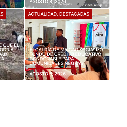
AGOSTO 8, 2026
AS
ACTUALIDAD
,
DESTACADAS
E QUE EL
PODRÍA
ALCALDÍA DE MAICAO SOCIALIZÓ
DAD
FONDO DE CRÉDITO EDUCATIVO
LA
CONDONABLE PARA
COMUNIDADES NEGRAS
AGOSTO 6, 2026