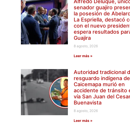
Alfredo Deluque, únic
senador guajiro prese
la posesión de Abelar
La Espriella, destacó 
con el nuevo presiden
espera resultados par
Guajira
8 agosto, 2026
Leer más »
Autoridad tradicional d
resguardo indígena d
Caicemapa murió en
accidente de tránsito 
vía San Juan del Cesa
Buenavista
8 agosto, 2026
Leer más »