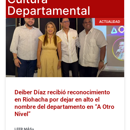
Departamental
ACTUALIDAD
Deiber Díaz recibió reconocimiento
en Riohacha por dejar en alto el
nombre del departamento en “A Otro
Nivel”
LEER MÁS»