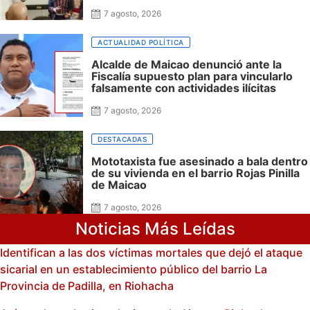
que nunca fue presentada en La Guajira
ni incluyó al departamento, mientras
7 agosto, 2026
siguen sin financiación las obras en su
honor en Riohacha
ACTUALIDAD POLÍTICA
Alcalde de Maicao denunció ante la
Fiscalía supuesto plan para vincularlo
falsamente con actividades ilícitas
7 agosto, 2026
DESTACADAS
Mototaxista fue asesinado a bala dentro
de su vivienda en el barrio Rojas Pinilla
de Maicao
7 agosto, 2026
Noticias Más Leídas
Identifican a las dos víctimas mortales que dejó el ataque
sicarial en un establecimiento público del barrio La
Provincia de Padilla, en Riohacha