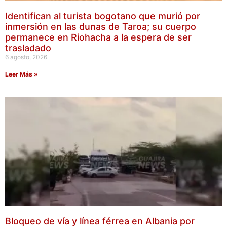
Identifican al turista bogotano que murió por
inmersión en las dunas de Taroa; su cuerpo
permanece en Riohacha a la espera de ser
trasladado
6 agosto, 2026
Leer Más »
Bloqueo de vía y línea férrea en Albania por