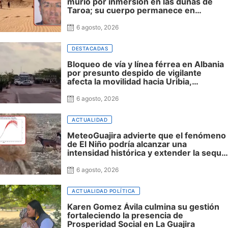
murió por inmersión en las dunas de
Taroa; su cuerpo permanece en
Riohacha a la espera de ser trasladado
6 agosto, 2026
DESTACADAS
Bloqueo de vía y línea férrea en Albania
por presunto despido de vigilante
afecta la movilidad hacia Uribia,
Manaure y la Alta Guajira
6 agosto, 2026
ACTUALIDAD
MeteoGuajira advierte que el fenómeno
de El Niño podría alcanzar una
intensidad histórica y extender la sequía
hasta 2027
6 agosto, 2026
ACTUALIDAD POLÍTICA
Karen Gomez Ávila culmina su gestión
fortaleciendo la presencia de
Prosperidad Social en La Guajira