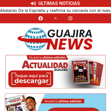
ULTIMAS NOTICIAS
ella y reafirma su cercanía con el nuevo Gobierno
Uni