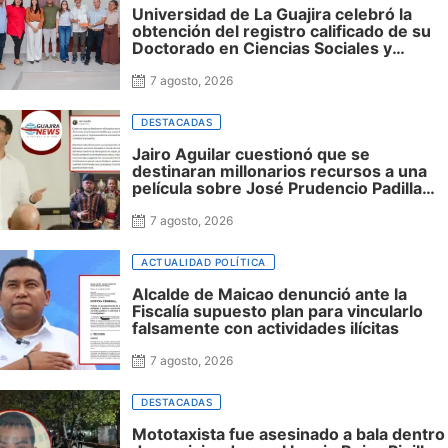
Universidad de La Guajira celebró la
obtención del registro calificado de su
Doctorado en Ciencias Sociales y
reafirmó su apuesta por la investigación
con impacto regional
7 agosto, 2026
DESTACADAS
Jairo Aguilar cuestionó que se
destinaran millonarios recursos a una
película sobre José Prudencio Padilla
que nunca fue presentada en La Guajira
ni incluyó al departamento, mientras
7 agosto, 2026
siguen sin financiación las obras en su
honor en Riohacha
ACTUALIDAD POLÍTICA
Alcalde de Maicao denunció ante la
Fiscalía supuesto plan para vincularlo
falsamente con actividades ilícitas
7 agosto, 2026
DESTACADAS
Mototaxista fue asesinado a bala dentro