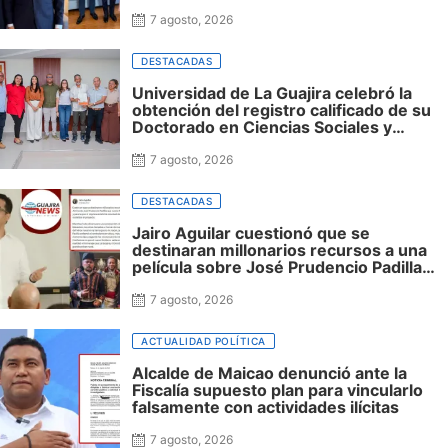
cercanía con el nuevo Gobierno
7 agosto, 2026
DESTACADAS
Universidad de La Guajira celebró la
obtención del registro calificado de su
Doctorado en Ciencias Sociales y
reafirmó su apuesta por la investigación
con impacto regional
7 agosto, 2026
DESTACADAS
Jairo Aguilar cuestionó que se
destinaran millonarios recursos a una
película sobre José Prudencio Padilla
que nunca fue presentada en La Guajira
ni incluyó al departamento, mientras
7 agosto, 2026
siguen sin financiación las obras en su
honor en Riohacha
ACTUALIDAD POLÍTICA
Alcalde de Maicao denunció ante la
Fiscalía supuesto plan para vincularlo
falsamente con actividades ilícitas
7 agosto, 2026