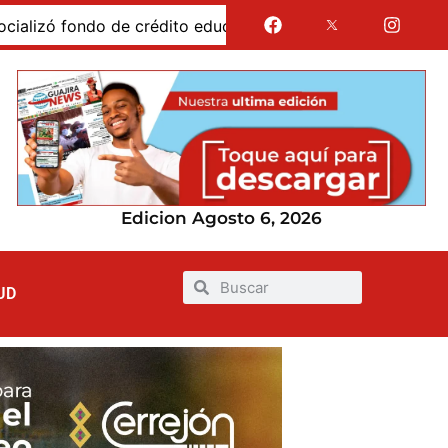
o educativo condonable para comunidades negras
Poli
Edicion Agosto 6, 2026
UD