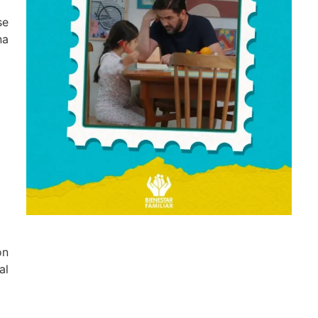
se
na
on
al