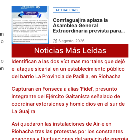
ACTUALIDAD
Comfaguajira aplaza la
Asamblea General
Extraordinaria prevista para
un
este 6 de agosto
do
6 agosto, 2026
Noticias Más Leídas
lo
Identifican a las dos víctimas mortales que dejó
en
el ataque sicarial en un establecimiento público
del barrio La Provincia de Padilla, en Riohacha
Capturan en Fonseca a alias ‘Fidel’, presunto
integrante del Ejército Gaitanista señalado de
coordinar extorsiones y homicidios en el sur de
La Guajira
Así quedaron las instalaciones de Air-e en
Riohacha tras las protestas por los constantes
apagones y fluctuaciones del servicio de energía