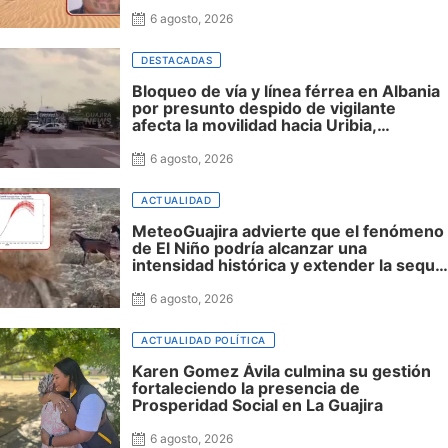
Riohacha a la espera de ser trasladado
6 agosto, 2026
DESTACADAS
Bloqueo de vía y línea férrea en Albania
por presunto despido de vigilante
afecta la movilidad hacia Uribia,
Manaure y la Alta Guajira
6 agosto, 2026
ACTUALIDAD
MeteoGuajira advierte que el fenómeno
de El Niño podría alcanzar una
intensidad histórica y extender la sequía
hasta 2027
6 agosto, 2026
ACTUALIDAD POLÍTICA
Karen Gomez Ávila culmina su gestión
fortaleciendo la presencia de
Prosperidad Social en La Guajira
6 agosto, 2026