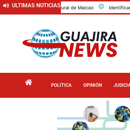
ULTIMAS NOTICIAS
a rural de Maicao
Identifican al turista bogotano q
POLÍTICA
OPINIÓN
JUDICI