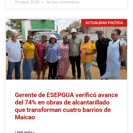
19 mayo, 2026
No hay comentarios
ACTUALIDAD POLÍTICA
Gerente de ESEPGUA verificó avance
del 74% en obras de alcantarillado
que transforman cuatro barrios de
Maicao
LEER MÁS»