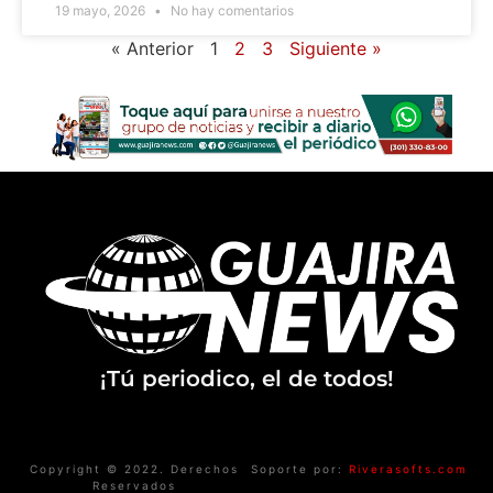
19 mayo, 2026
No hay comentarios
« Anterior
1
2
3
Siguiente »
¡Tú periodico, el de todos!
Copyright © 2022. Derechos
Soporte por:
Riverasofts.com
Reservados