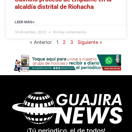
alcaldía distrital de Riohacha
LEER MÁS»
18 diciembre, 2023
No hay comentarios
« Anterior
1
2
3
Siguiente »
¡Tú periodico, el de todos!