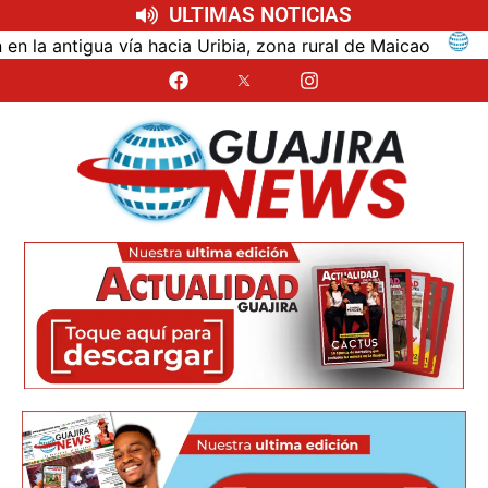
ULTIMAS NOTICIAS
ntigua vía hacia Uribia, zona rural de Maicao
Identi