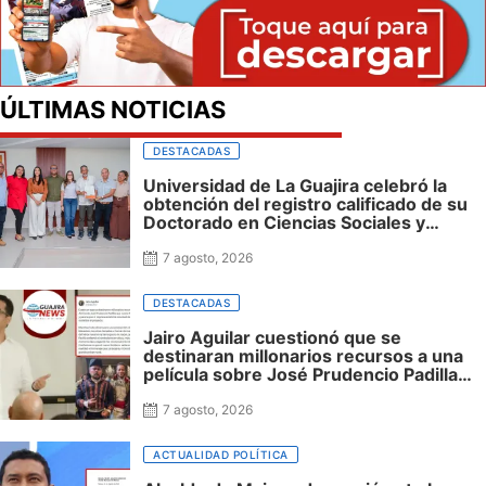
ÚLTIMAS NOTICIAS
DESTACADAS
Universidad de La Guajira celebró la
obtención del registro calificado de su
Doctorado en Ciencias Sociales y
reafirmó su apuesta por la investigación
con impacto regional
7 agosto, 2026
DESTACADAS
Jairo Aguilar cuestionó que se
destinaran millonarios recursos a una
película sobre José Prudencio Padilla
que nunca fue presentada en La Guajira
ni incluyó al departamento, mientras
7 agosto, 2026
siguen sin financiación las obras en su
honor en Riohacha
ACTUALIDAD POLÍTICA