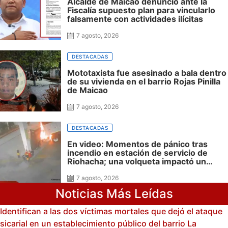
Alcalde de Maicao denunció ante la
Fiscalía supuesto plan para vincularlo
falsamente con actividades ilícitas
7 agosto, 2026
DESTACADAS
Mototaxista fue asesinado a bala dentro
de su vivienda en el barrio Rojas Pinilla
de Maicao
7 agosto, 2026
DESTACADAS
En video: Momentos de pánico tras
incendio en estación de servicio de
Riohacha; una volqueta impactó un
surtidor durante una maniobra en
reversa
7 agosto, 2026
Noticias Más Leídas
Identifican a las dos víctimas mortales que dejó el ataque
sicarial en un establecimiento público del barrio La