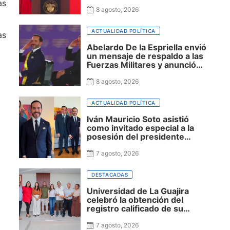
presidente Abelardo De La
as
Espriella sobre exploración y
8 agosto, 2026
fracking
ACTUALIDAD POLÍTICA
as
Abelardo De la Espriella envió
un mensaje de respaldo a las
Fuerzas Militares y anunció
que la seguridad será una
prioridad de su Gobierno
8 agosto, 2026
ACTUALIDAD POLÍTICA
Iván Mauricio Soto asistió
como invitado especial a la
posesión del presidente
Abelardo De la Espriella y
reafirma su cercanía con el
7 agosto, 2026
nuevo Gobierno
DESTACADAS
Universidad de La Guajira
celebró la obtención del
registro calificado de su
Doctorado en Ciencias
Sociales y reafirmó su apuesta
7 agosto, 2026