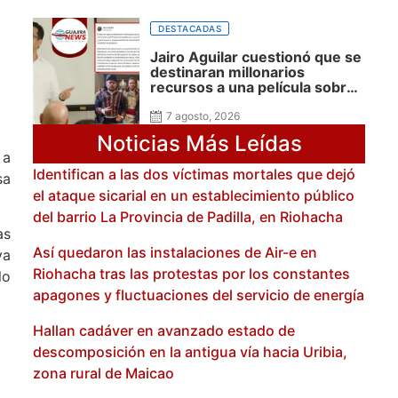
por la investigación con
impacto regional
DESTACADAS
Jairo Aguilar cuestionó que se
destinaran millonarios
recursos a una película sobre
José Prudencio Padilla que
nunca fue presentada en La
7 agosto, 2026
Guajira ni incluyó al
Noticias Más Leídas
departamento, mientras
 a
siguen sin financiación las
Identifican a las dos víctimas mortales que dejó
obras en su honor en
sa
Riohacha
el ataque sicarial en un establecimiento público
del barrio La Provincia de Padilla, en Riohacha
as
Así quedaron las instalaciones de Air-e en
va
Riohacha tras las protestas por los constantes
lo
apagones y fluctuaciones del servicio de energía
Hallan cadáver en avanzado estado de
descomposición en la antigua vía hacia Uribia,
zona rural de Maicao