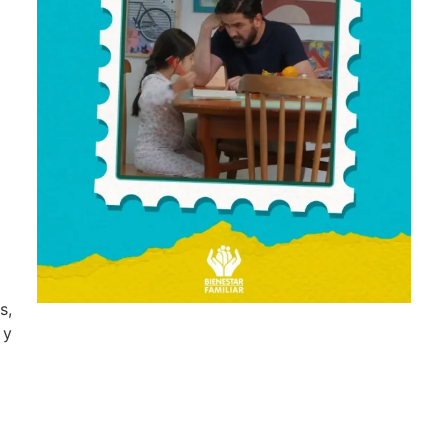
s,
 y