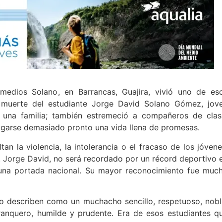
emedios Solano, en Barrancas, Guajira, vivió uno de es
 muerte del estudiante Jorge David Solano Gómez, jov
 una familia; también estremeció a compañeros de clas
agarse demasiado pronto una vida llena de promesas.
an la violencia, la intolerancia o el fracaso de los jóvene
as. Jorge David, no será recordado por un récord deportivo 
 una portada nacional. Su mayor reconocimiento fue muc
o describen como un muchacho sencillo, respetuoso, nobl
ranquero, humilde y prudente. Era de esos estudiantes q