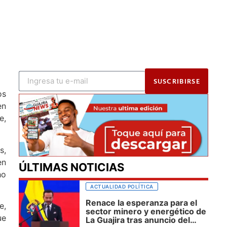
SUSCRIBIRSE
os
en
e,
s,
en
ÚLTIMAS NOTICIAS
ho
ACTUALIDAD POLÍTICA
Renace la esperanza para el
e,
sector minero y energético de
ue
La Guajira tras anuncio del