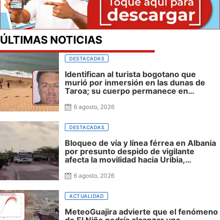
ÚLTIMAS NOTICIAS
DESTACADAS
Identifican al turista bogotano que
murió por inmersión en las dunas de
Taroa; su cuerpo permanece en
Riohacha a la espera de ser trasladado
6 agosto, 2026
DESTACADAS
Bloqueo de vía y línea férrea en Albania
por presunto despido de vigilante
afecta la movilidad hacia Uribia,
Manaure y la Alta Guajira
6 agosto, 2026
ACTUALIDAD
MeteoGuajira advierte que el fenómeno
de El Niño podría alcanzar una