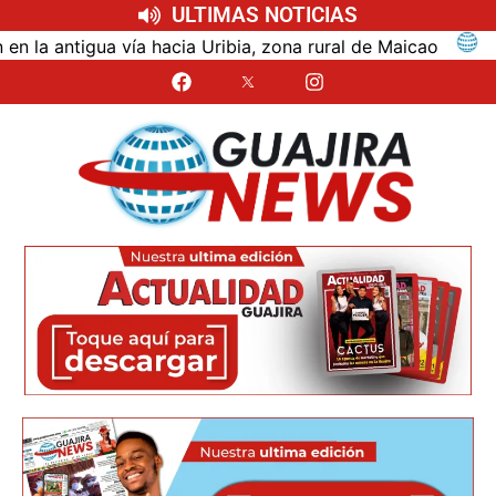
ULTIMAS NOTICIAS
tigua vía hacia Uribia, zona rural de Maicao
Identif