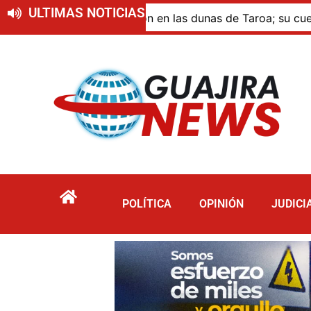
ULTIMAS NOTICIAS
ue murió por inmersión en las dunas de Taroa; su cuerpo p
POLÍTICA
OPINIÓN
JUDICI