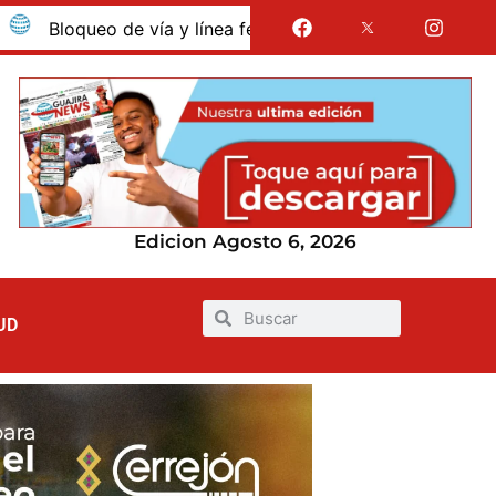
loqueo de vía y línea férrea en Albania por presunto despido
Edicion Agosto 6, 2026
UD