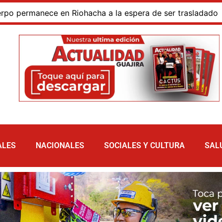
ermanece en Riohacha a la espera de ser trasladado
B
ALES
NACIONALES
SOCIALES Y CULTURA
SAL