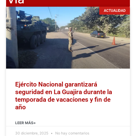
ACTUALIDAD
Ejército Nacional garantizará
seguridad en La Guajira durante la
temporada de vacaciones y fin de
año
LEER MÁS»
30 diciembre, 2025
No hay comentarios