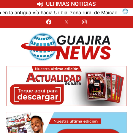
ULTIMAS NOTICIAS
ntigua vía hacia Uribia, zona rural de Maicao
Ident