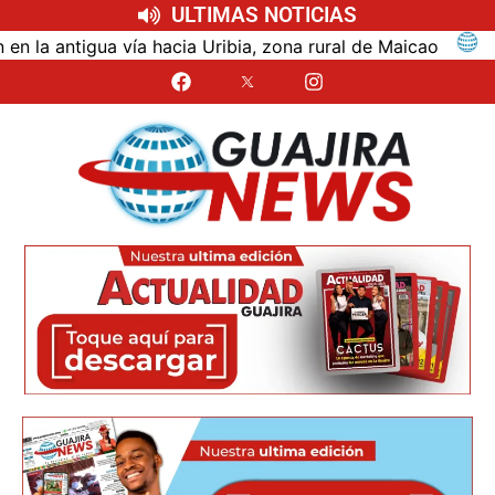
ULTIMAS NOTICIAS
ntigua vía hacia Uribia, zona rural de Maicao
Ident