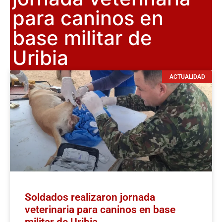
para caninos en
base militar de
Uribia
ACTUALIDAD
Soldados realizaron jornada
veterinaria para caninos en base
militar de Uribia