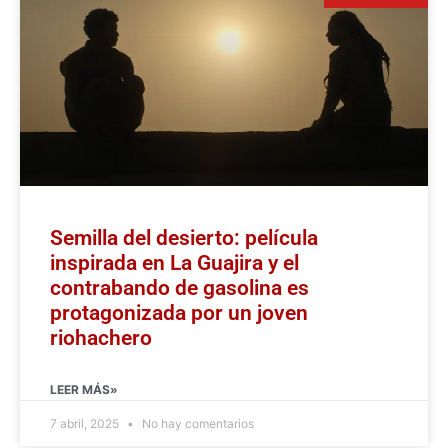
Semilla del desierto: película
inspirada en La Guajira y el
contrabando de gasolina es
protagonizada por un joven
riohachero
LEER MÁS»
7 abril, 2025
No hay comentarios