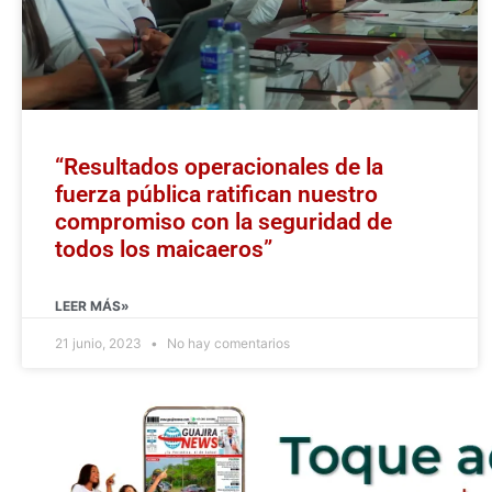
“Resultados operacionales de la
fuerza pública ratifican nuestro
compromiso con la seguridad de
todos los maicaeros”
LEER MÁS»
21 junio, 2023
No hay comentarios