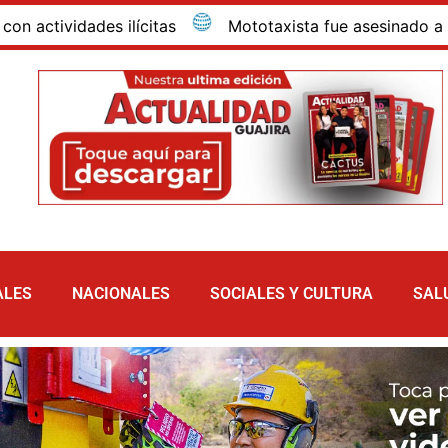
idades ilícitas
Mototaxista fue asesinado a bala dent
ALES
NACIONALES
SOCIALES Y CULTURA
SAL