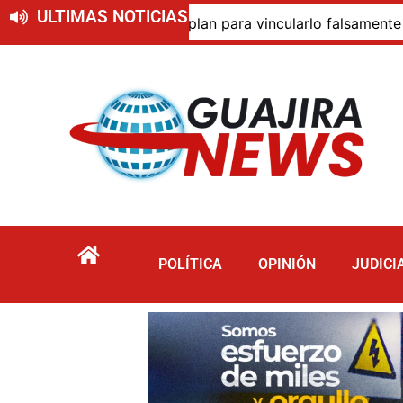
ULTIMAS NOTICIAS
Fiscalía supuesto plan para vincularlo falsamente con activ
POLÍTICA
OPINIÓN
JUDICI