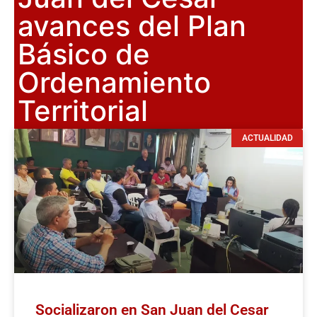
avances del Plan
Básico de
Ordenamiento
Territorial
ACTUALIDAD
Socializaron en San Juan del Cesar