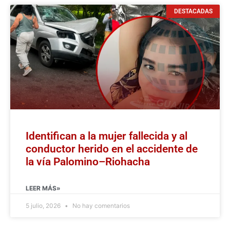
DESTACADAS
Identifican a la mujer fallecida y al
conductor herido en el accidente de
la vía Palomino–Riohacha
LEER MÁS»
5 julio, 2026
No hay comentarios