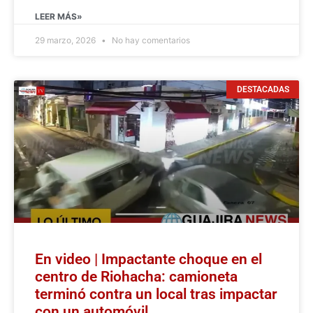
LEER MÁS»
29 marzo, 2026
No hay comentarios
DESTACADAS
En video | Impactante choque en el
centro de Riohacha: camioneta
terminó contra un local tras impactar
con un automóvil