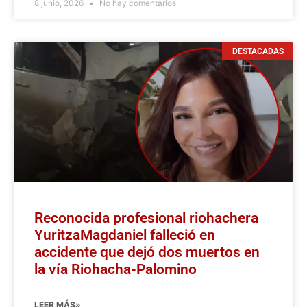
8 junio, 2026
No hay comentarios
DESTACADAS
Reconocida profesional riohachera
YuritzaMagdaniel falleció en
accidente que dejó dos muertos en
la vía Riohacha-Palomino
LEER MÁS»