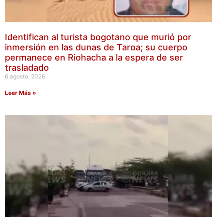
Identifican al turista bogotano que murió por
inmersión en las dunas de Taroa; su cuerpo
permanece en Riohacha a la espera de ser
trasladado
6 agosto, 2026
Leer Más »