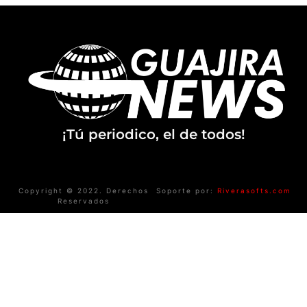
¡Tú periodico, el de todos!
Copyright © 2022. Derechos
Soporte por:
Riverasofts.com
Reservados