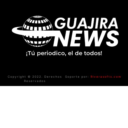
¡Tú periodico, el de todos!
Copyright © 2022. Derechos
Soporte por:
Riverasofts.com
Reservados