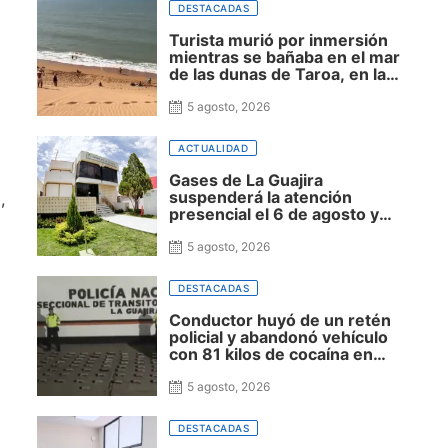
DESTACADAS
Turista murió por inmersión
mientras se bañaba en el mar
de las dunas de Taroa, en la
Alta Guajira
5 agosto, 2026
ACTUALIDAD
Gases de La Guajira
suspenderá la atención
,
presencial el 6 de agosto y
realizará mantenimiento de
sus plataformas virtuales del 7
5 agosto, 2026
al 9
DESTACADAS
Conductor huyó de un retén
a
policial y abandonó vehículo
con 81 kilos de cocaína en
zona rural de Riohacha
5 agosto, 2026
DESTACADAS