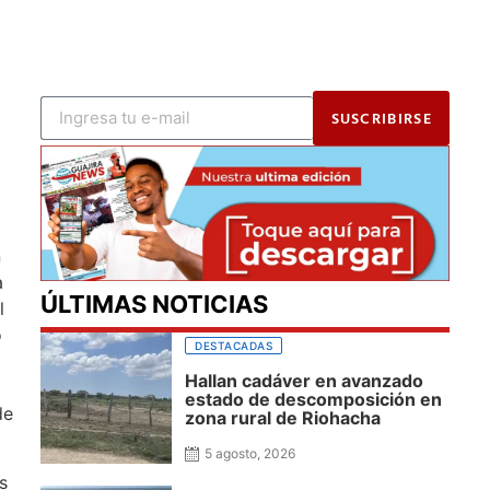
SUSCRIBIRSE
n
a
ÚLTIMAS NOTICIAS
l
o
DESTACADAS
Hallan cadáver en avanzado
estado de descomposición en
de
zona rural de Riohacha
5 agosto, 2026
s