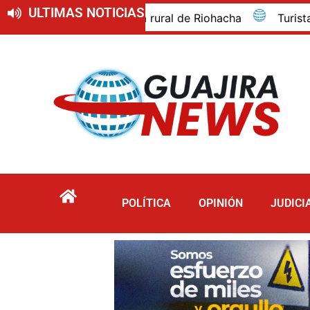
ULTIMAS NOTICIAS
zona rural de Riohacha
Turista murió por inmersión m
POLÍTICA
OPINIÓN
JUDICI