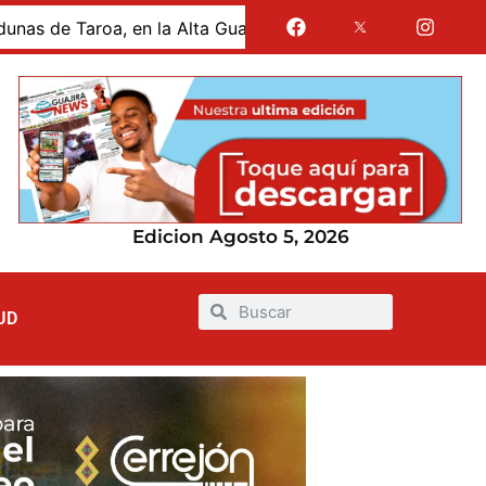
lta Guajira
Gases de La Guajira suspenderá la atenció
Edicion Agosto 5, 2026
UD