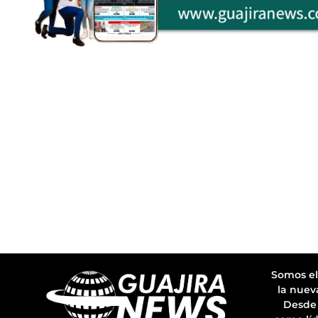
Somos el
la nuev
Desde 