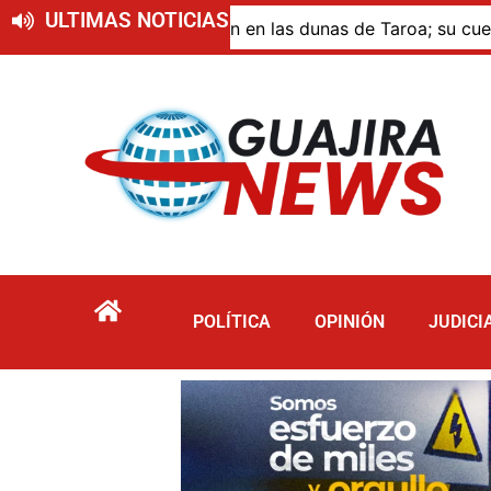
ULTIMAS NOTICIAS
ue murió por inmersión en las dunas de Taroa; su cuerpo pe
POLÍTICA
OPINIÓN
JUDICI