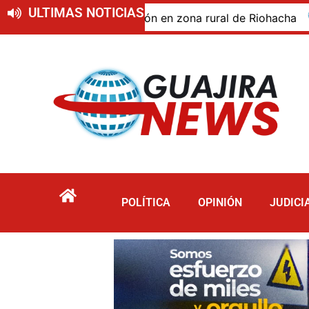
ULTIMAS NOTICIAS
do de descomposición en zona rural de Riohacha
Tur
POLÍTICA
OPINIÓN
JUDICI