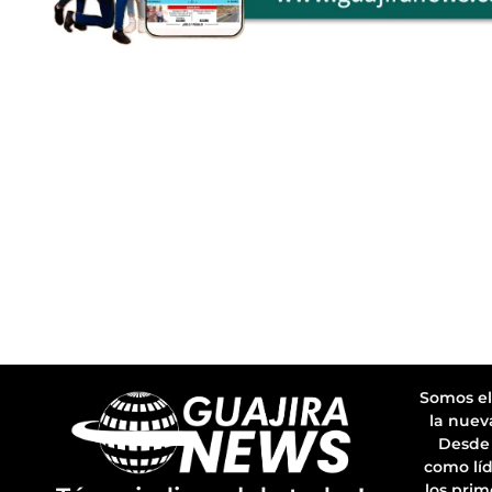
Somos el
la nuev
Desde 
como líd
los prim