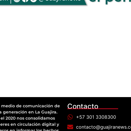
Contacto
 medio de comunicación de
a generación en La Guajira.
+57 301 3308300
el 2020 nos consolidamos
eres en circulación digital y
contacto@guajiranews.
eros en informar los hechos