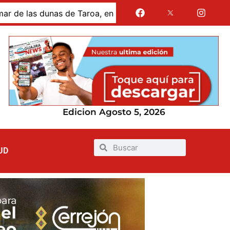
s dunas de Taroa, en la Alta Guajira
Gases de La Guaj
Edicion Agosto 5, 2026
UD