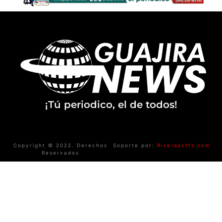
¡Tú periodico, el de todos!
Copyright © 2022. Derechos
Soporte por:
Riverasofts.com
Reservados