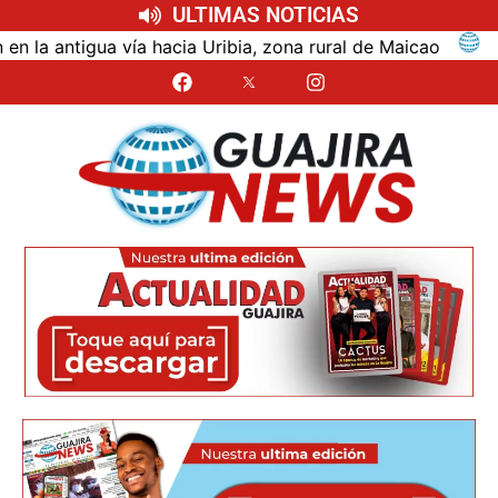
ULTIMAS NOTICIAS
ntigua vía hacia Uribia, zona rural de Maicao
Ident