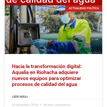
ACTUALIDAD POLÍTICA
Hacia la transformación digital:
Aqualia en Riohacha adquiere
nuevos equipos para optimizar
procesos de calidad del agua
LEER MÁS»
20 diciembre, 2024
No hay comentarios