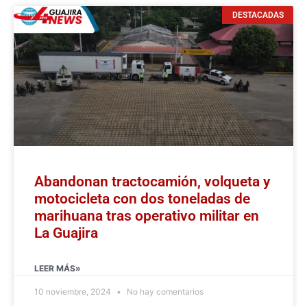
DESTACADAS
Abandonan tractocamión, volqueta y
motocicleta con dos toneladas de
marihuana tras operativo militar en
La Guajira
LEER MÁS»
10 noviembre, 2024
No hay comentarios