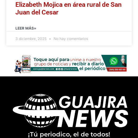
Elizabeth Mojica en área rural de San
Juan del Cesar
LEER MÁS»
3 diciembre, 2025
No hay comentarios
¡Tú periodico, el de todos!