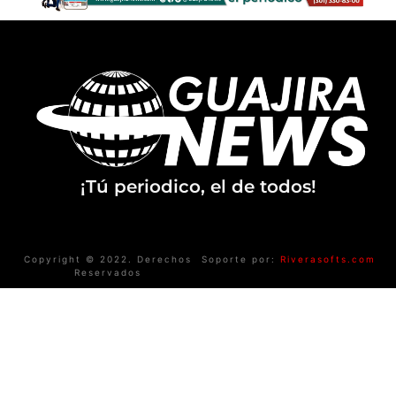
¡Tú periodico, el de todos!
Copyright © 2022. Derechos
Soporte por:
Riverasofts.com
Reservados