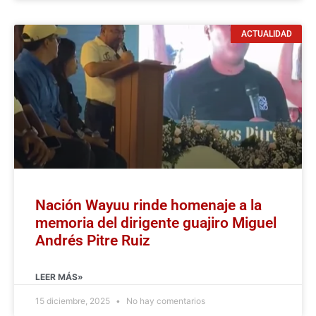
ACTUALIDAD
Nación Wayuu rinde homenaje a la
memoria del dirigente guajiro Miguel
Andrés Pitre Ruiz
LEER MÁS»
15 diciembre, 2025
No hay comentarios