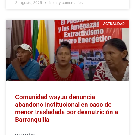
21 agosto, 2025
No hay comentarios
ACTUALIDAD
Comunidad wayuu denuncia
abandono institucional en caso de
menor trasladada por desnutrición a
Barranquilla