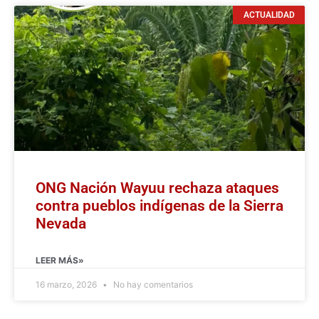
ACTUALIDAD
ONG Nación Wayuu rechaza ataques
contra pueblos indígenas de la Sierra
Nevada
LEER MÁS»
16 marzo, 2026
No hay comentarios