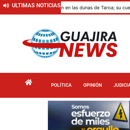
ULTIMAS NOTICIAS
e murió por inmersión en las dunas de Taroa; su cuerpo pe
POLÍTICA
OPINIÓN
JUDICI