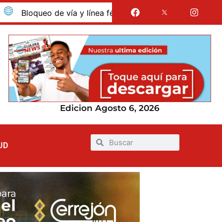
queo de vía y línea férrea en Albania por presunto despido 
Edicion Agosto 6, 2026
UD