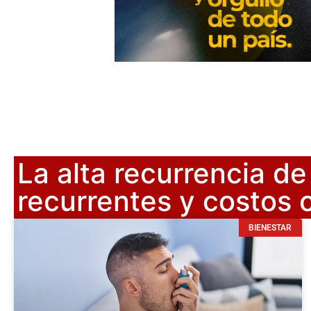
La alta recurrencia d
recurrentes y costos c
BIENESTAR