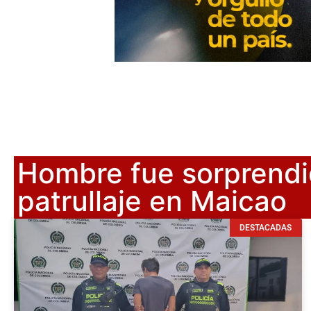
Hombre fue sorprendi
patrullaje en Maicao
DESTACADAS