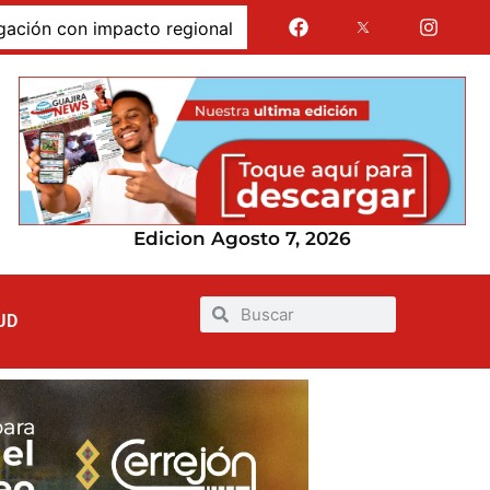
con impacto regional
Jairo Aguilar cuestionó que se d
Edicion Agosto 7, 2026
UD