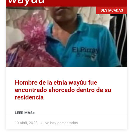
DESTACADAS
Hombre de la etnia wayúu fue
encontrado ahorcado dentro de su
residencia
LEER MÁS»
10 abril, 2023
No hay comentarios