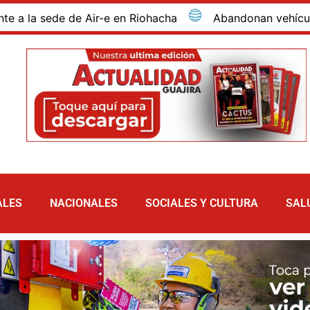
 sede de Air-e en Riohacha
Abandonan vehículo con 81 
ALES
NACIONALES
SOCIALES Y CULTURA
SAL