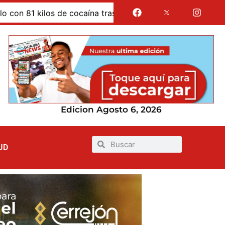
kilos de cocaína tras evadir un retén de la Policía en La G
Edicion Agosto 6, 2026
UD