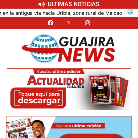
ULTIMAS NOTICIAS
tigua vía hacia Uribia, zona rural de Maicao
Identi