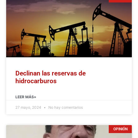
Declinan las reservas de
hidrocarburos
LEER MÁS»
27 mayo, 2024
No hay comentarios
OPINIÓN