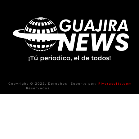
¡Tú periodico, el de todos!
Copyright © 2022. Derechos
Soporte por:
Riverasofts.com
Reservados