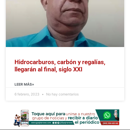
Hidrocarburos, carbón y regalías,
llegarán al final, siglo XXI
LEER MÁS»
6 febrero, 2023
No hay comentarios