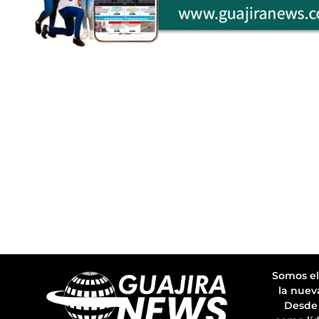
Somos el
la nuev
Desde 