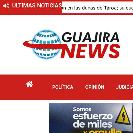
ULTIMAS NOTICIAS
ue murió por inmersión en las dunas de Taroa; su cuerpo p
POLÍTICA
OPINIÓN
JUDICI