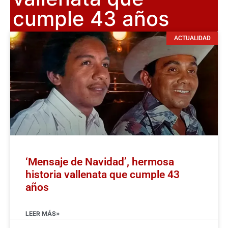
cumple 43 años
ACTUALIDAD
‘Mensaje de Navidad’, hermosa
historia vallenata que cumple 43
años
LEER MÁS»