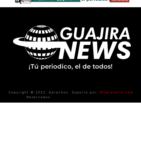
¡Tú periodico, el de todos!
Copyright © 2022. Derechos
Soporte por:
Riverasofts.com
Reservados