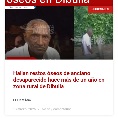
JUDICIALES
Hallan restos óseos de anciano
desaparecido hace más de un año en
zona rural de Dibulla
LEER MÁS»
16 marzo, 2025
No hay comentarios